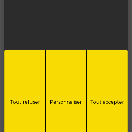
Samedi 09:00 12:00
Service commercial
après-midi sur rendez-vous
Tout refuser
Personnaliser
Tout accepter
Pour les trajets courts, privilégiez la marche ou le vélo
#SeDéplacerMoinsPolluer