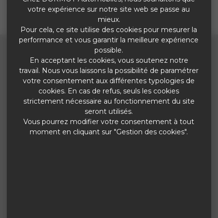
Aucun véhicule correspondant
votre expérience sur notre site web se passe au
mieux.
Pour cela, ce site utilise des cookies pour mesurer la
performance et vous garantir la meilleure expérience
possible.
En acceptant les cookies, vous soutenez notre
travail. Nous vous laissons la possibilité de paramétrer
votre consentement aux différentes typologies de
NOUS CONTACTER
cookies. En cas de refus, seuls les cookies
5 Rue de la Jalesie
strictement nécessaire au fonctionnement du site
ZI les Arbletiers
seront utilisés.
25400 AUDINCOURT
Vous pourrez modifier votre consentement à tout
moment en cliquant sur "Gestion des cookies".
03 81 30 54 81
Nous contacter
NOS HORAIRES
Du Lundi au vendredi
08:00 12:00-14:00 18:30