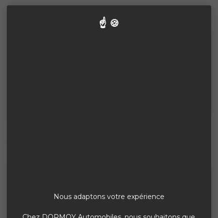
Panneau de gestion des cookies
MEN
AUDI Q5 D'OCCASION
DORMOY AUTOMOBILES
VÉHICULES D'OCCASION
AUDI
Q5
RECHERCHER UN VÉHICULE
Nous adaptons votre expérience
Chez DORMOY Automobiles, nous souhaitons que